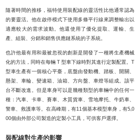
隨著時間的推移，福特使用裝配線的靈活性比他通常認為
的要靈活。他在啟停模式下使用多條平行線來調整輸出以
適應較大的需求波動。他還使用了優化提取、運輸、生
產、組裝、分銷和銷售供應鏈系統的子系統。
也許他最有用和最被忽視的創新是開發了一種將生產機械
化的方法，同時在每輛 T 型車下線時對其進行定製配置。T
型車生產有一個核心平臺，底盤由發動機、踏板、開關、
懸架、車輪、變速箱、油箱、方向盤、車燈等組成。該平
台不斷改進。但是車身可以是幾種類型的車輛中的任何一
種：汽車、卡車、賽車、木質貨車、雪地摩托、牛奶車、
警車、救護車等。在高峰期，有11個基本模型車身，有5,0
00個由外部公司製造的定製小工具，可供客戶選擇。
裝配線對生產的影響