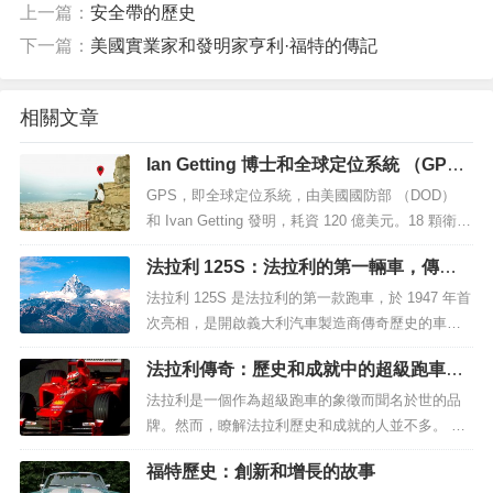
上一篇：
安全帶的歷史
下一篇：
美國實業家和發明家亨利·福特的傳記
相關文章
Ian Getting 博士和全球定位系統 （GP
S）
GPS，即全球定位系統，由美國國防部 （DOD）
和 Ivan Getting 發明，耗資 120 億美元。18 顆衛星
（三個軌道平面各 6 顆，間隔 120 度）及其地面站
法拉利 125S：法拉利的第一輛車，傳奇
構成了最初的 GPS。使用...
的開始
法拉利 125S 是法拉利的第一款跑車，於 1947 年首
次亮相，是開啟義大利汽車製造商傳奇歷史的車
型。它是在法拉利創始人恩佐·法拉利 （Enzo Ferrar
法拉利傳奇：歷史和成就中的超級跑車製
i） 的遠見和熱情下創造的，是一輛不朽的...
造商
法拉利是一個作為超級跑車的象徵而聞名於世的品
牌。然而，瞭解法拉利歷史和成就的人並不多。 在
本文中，我們想更多地瞭解法拉利迷人的歷史和成
福特歷史：創新和增長的故事
就。 法拉利傳奇：...