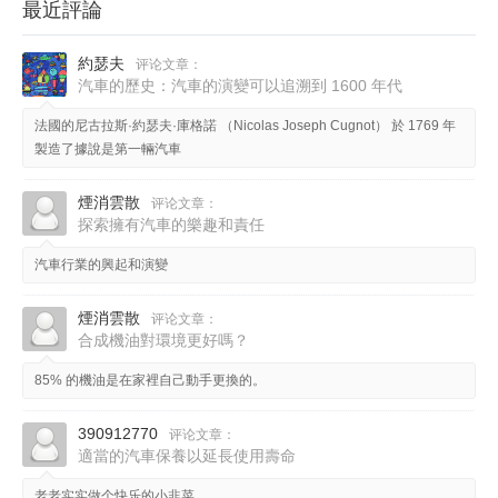
最近評論
約瑟夫
评论文章：
汽車的歷史：汽車的演變可以追溯到 1600 年代
法國的尼古拉斯·約瑟夫·庫格諾 （Nicolas Joseph Cugnot） 於 1769 年
製造了據說是第一輛汽車
煙消雲散
评论文章：
探索擁有汽車的樂趣和責任
汽車行業的興起和演變
煙消雲散
评论文章：
合成機油對環境更好嗎？
85% 的機油是在家裡自己動手更換的。
390912770
评论文章：
適當的汽車保養以延長使用壽命
老老实实做个快乐的小韭菜