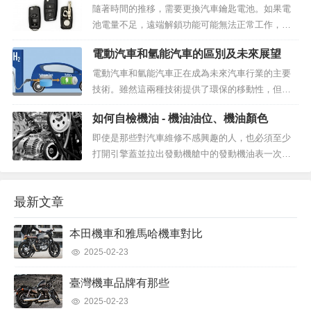
車被淹時您應該做的第一件...
隨著時間的推移，需要更換汽車鑰匙電池。如果電
池電量不足，遠端解鎖功能可能無法正常工作，或
者按鍵可能根本不起作用。在本文中，我們將逐步
電動汽車和氫能汽車的區別及未來展望
解釋如何更換車鑰匙的電池。何時更換汽車鑰匙的
電池汽車鑰匙電池通常可以...
電動汽車和氫能汽車正在成為未來汽車行業的主要
技術。雖然這兩種技術提供了環保的移動性，但它
們的工作原理和優缺點存在許多差異。在本文中，
如何自檢機油 - 機油油位、機油顏色
我們將仔細研究電動汽車和氫能汽車之間的區別、
技術現狀以及下一步計劃。...
即使是那些對汽車維修不感興趣的人，也必須至少
打開引擎蓋並拉出發動機艙中的發動機油表一次。
即使你時不時地把它拿出來，你也可以拿出這個機
油表檢查機油狀況，這對管理你的車輛有很大説
最新文章
明。自檢發動機機油狀況的優...
本田機車和雅馬哈機車對比
2025-02-23
臺灣機車品牌有那些
2025-02-23