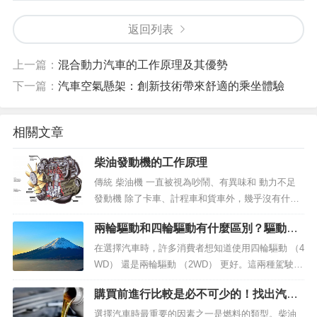
返回列表
上一篇：
混合動力汽車的工作原理及其優勢
下一篇：
汽車空氣懸架：創新技術帶來舒適的乘坐體驗
相關文章
柴油發動機的工作原理
傳統 柴油機 一直被視為吵鬧、有異味和 動力不足
發動機 除了卡車、計程車和貨車外，幾乎沒有什麼
用處。但是，由於 柴油發動機及其噴射系統控制變
兩輪驅動和四輪驅動有什麼區別？驅動方
得更加精細， 1980 年代見證了這種情況的變化。在
式的優缺點比較
19...
在選擇汽車時，許多消費者想知道使用四輪驅動 （4
WD） 還是兩輪驅動 （2WD） 更好。這兩種駕駛方
式對駕駛條件、燃油經濟性和維護成本都有重大影
購買前進行比較是必不可少的！找出汽油
響，因此清楚地瞭解每種方式的優缺點非常重要。
和柴油的區別
在本文中，我...
選擇汽車時最重要的因素之一是燃料的類型。柴油