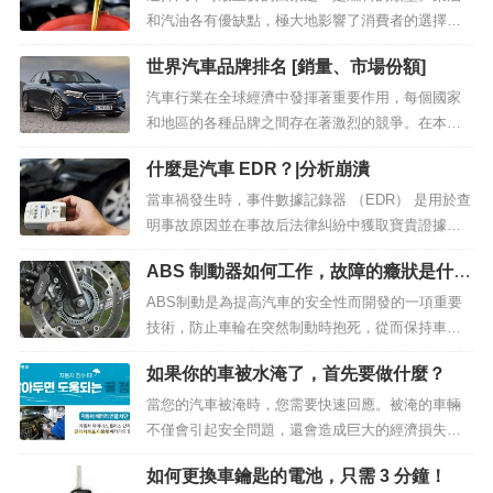
和汽油各有優缺點，極大地影響了消費者的選擇。
在本文中，我們將仔細研究柴油和汽油之間的區
世界汽車品牌排名 [銷量、市場份額]
別。我們希望通過查看功能、優缺點、經濟性、環
境影響等來説明您確定哪一個...
汽車行業在全球經濟中發揮著重要作用，每個國家
和地區的各種品牌之間存在著激烈的競爭。在本文
中，我們將根據銷量和市場份額分析世界汽車品牌
什麼是汽車 EDR？|分析崩潰
的排名，並瞭解主要品牌的特點和成功因素。通過
這種方式，我們將瞭解汽車...
當車禍發生時，事件數據記錄器 （EDR） 是用於查
明事故原因並在事故后法律糾紛中獲取寶貴證據的
技術之一。EDR 通過在發生車輛碰撞時記錄各種數
ABS 制動器如何工作，故障的癥狀是什
據來幫助進行事故分析，這也有助於提高車輛安全
麼？
性...
ABS制動是為提高汽車的安全性而開發的一項重要
技術，防止車輪在突然制動時抱死，從而保持車輛
的可控性。在本文中，我們將仔細研究 ABS 制動器
如果你的車被水淹了，首先要做什麼？
的原理和故障的癥狀。在此過程中，我們希望幫助
駕駛...
當您的汽車被淹時，您需要快速回應。被淹的車輛
不僅會引起安全問題，還會造成巨大的經濟損失。
因此，熟悉處理被淹車輛所需的正確程式和預防措
如何更換車鑰匙的電池，只需 3 分鐘！
施非常重要。在本文中，我們將逐步解釋當您的汽