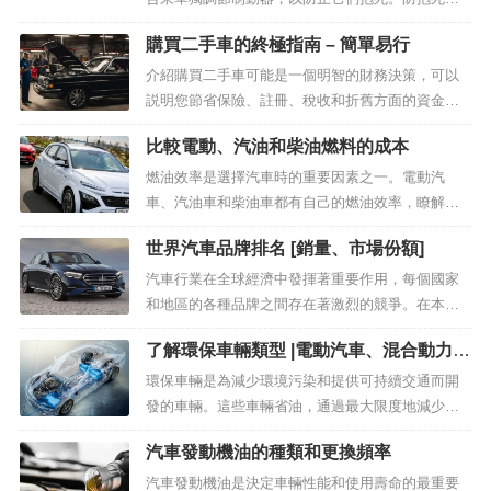
統主要由輪速感測器、液壓控制單元 （HCU） 和電
購買二手車的終極指南 – 簡單易行
子控制單元 （ECU） 組成。在制動過程中，輪速感
測器...
介紹購買二手車可能是一個明智的財務決策，可以
説明您節省保險、註冊、稅收和折舊方面的資金。
然而，市場上有這麼多選擇，以合適的價格找到合
比較電動、汽油和柴油燃料的成本
適的汽車可能是一項艱巨的任務。這就是本指南的
用武之地。在這份購買二手...
燃油效率是選擇汽車時的重要因素之一。電動汽
車、汽油車和柴油車都有自己的燃油效率，瞭解這
一點對於評估駕駛員的經濟性和環境影響至關重
世界汽車品牌排名 [銷量、市場份額]
要。在本文中，我們將比較電動、汽油和柴油汽車
的燃油效率，並探...
汽車行業在全球經濟中發揮著重要作用，每個國家
和地區的各種品牌之間存在著激烈的競爭。在本文
中，我們將根據銷量和市場份額分析世界汽車品牌
了解環保車輛類型 |電動汽車、混合動力汽
的排名，並瞭解主要品牌的特點和成功因素。通過
車、插電式混合動力汽車、FCV、CNG
這種方式，我們將瞭解汽車...
環保車輛是為減少環境污染和提供可持續交通而開
發的車輛。這些車輛省油，通過最大限度地減少或
完全消除碳排放，有助於減少空氣污染。近年來，
汽車發動機油的種類和更換頻率
得益於技術進步和政策支援，環保汽車的數量和類
型顯著增加。...
汽車發動機油是決定車輛性能和使用壽命的最重要