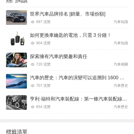
熱門閱讀
世界汽車品牌排名 [銷量、市場份額]
997 流覽
汽車知識
如何更換車鑰匙的電池，只需 3 分鐘！
904 流覽
汽車知識
探索擁有汽車的樂趣和責任
720 流覽
汽車相關
汽車的歷史：汽車的演變可以追溯到 1600 年代
707 流覽
汽車歷史
亨利·福特和汽車裝配線：第一條汽車裝配線於 1913 年 12 月 1 日推出
654 流覽
汽車歷史
標籤清單