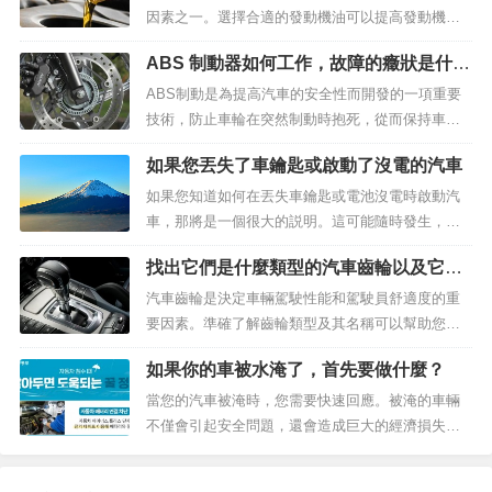
因素之一。選擇合適的發動機油可以提高發動機的
效率並減少磨損。在本文中，我們將瞭解不同類型
ABS 制動器如何工作，故障的癥狀是什
的汽車發動機油，並詳細解釋每種機油的作用以及
麼？
它們的用途。...
ABS制動是為提高汽車的安全性而開發的一項重要
技術，防止車輪在突然制動時抱死，從而保持車輛
的可控性。在本文中，我們將仔細研究 ABS 制動器
如果您丟失了車鑰匙或啟動了沒電的汽車
的原理和故障的癥狀。在此過程中，我們希望幫助
駕駛...
如果您知道如何在丟失車鑰匙或電池沒電時啟動汽
車，那將是一個很大的説明。這可能隨時發生，提
前做好準備可以為您節省不必要的壓力和費用。在
找出它們是什麼類型的汽車齒輪以及它們
本文中，我們將向您介紹在鑰匙丟失和電池沒電時
叫什麼變速器
啟動汽車的不...
汽車齒輪是決定車輛駕駛性能和駕駛員舒適度的重
要因素。準確了解齒輪類型及其名稱可以幫助您選
擇車輛。在本文中，我們將根據最新信息瞭解不同
如果你的車被水淹了，首先要做什麼？
類型的汽車齒輪及其名稱。汽車齒輪的基本概念齒
輪的作用汽車齒輪將發動機...
當您的汽車被淹時，您需要快速回應。被淹的車輛
不僅會引起安全問題，還會造成巨大的經濟損失。
因此，熟悉處理被淹車輛所需的正確程式和預防措
施非常重要。在本文中，我們將逐步解釋當您的汽