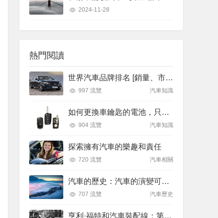
2024-11-28
熱門閱讀
世界汽車品牌排名 [銷量、市場份額]
997 流覽
汽車知識
如何更換車鑰匙的電池，只需 3 分鐘！
904 流覽
汽車知識
探索擁有汽車的樂趣和責任
720 流覽
汽車相關
汽車的歷史：汽車的演變可以追溯到 1600 年代
707 流覽
汽車歷史
亨利·福特和汽車裝配線：第一條汽車裝配線於 1913 年 12 月 1 日推出