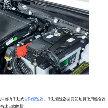
汽車都有手動或
自動變速器
。手動變速器需要駕駛員使用離合器
機轉速自動換檔。