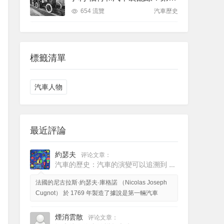
654 流覽
汽車歷史
標籤清單
汽車人物
最近評論
約瑟夫
评论文章：
汽車的歷史：汽車的演變可以追溯到 1600 年代
法國的尼古拉斯·約瑟夫·庫格諾 （Nicolas Joseph
Cugnot） 於 1769 年製造了據說是第一輛汽車
煙消雲散
评论文章：