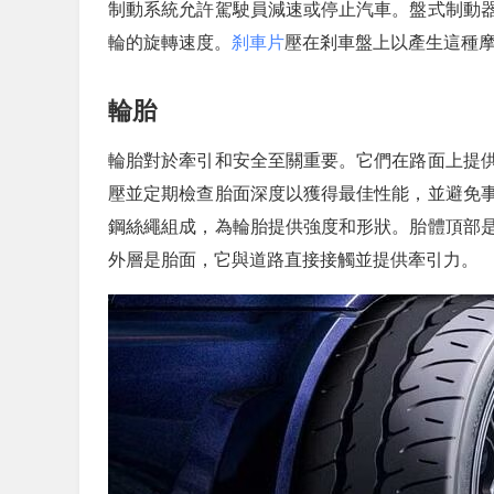
制動系統允許駕駛員減速或停止汽車。盤式制動
輪的旋轉速度。
刹車片
壓在剎車盤上以產生這種
輪胎
輪胎對於牽引和安全至關重要。它們在路面上提
壓並定期檢查胎面深度以獲得最佳性能，並避免
鋼絲繩組成，為輪胎提供強度和形狀。胎體頂部
外層是胎面，它與道路直接接觸並提供牽引力。