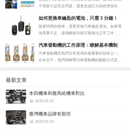
不僅會引起安全問題，還會造成巨大的經濟損失。
因此，熟悉處理被淹車輛所需的正確程式和預防措
如何更換車鑰匙的電池，只需 3 分鐘！
施非常重要。在本文中，我們將逐步解釋當您的汽
車被淹時您應該做的第一件...
隨著時間的推移，需要更換汽車鑰匙電池。如果電
池電量不足，遠端解鎖功能可能無法正常工作，或
者按鍵可能根本不起作用。在本文中，我們將逐步
汽車發動機的工作原理：瞭解基本機制
解釋如何更換車鑰匙的電池。何時更換汽車鑰匙的
電池汽車鑰匙電池通常可以...
汽車發動機是我們日常使用的最重要的技術之一。
在本文中，我們將解釋汽車發動機的驅動方式及其
基本機制，以便您輕鬆理解。我們想以簡單明瞭的
方式傳達發動機的工作原理，這可能看起來很複
最新文章
雜，以便您更好地了解發動機...
本田機車和雅馬哈機車對比
2025-02-23
臺灣機車品牌有那些
2025-02-23