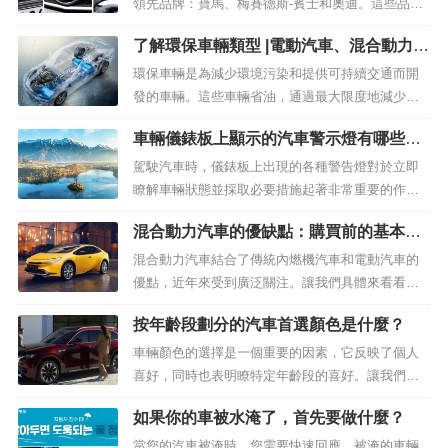
領先品牌：寶馬、梅賽德斯-賓士和奧迪。這些品牌
根據其不同的歷史、理念和技術推出各種高性能汽
了解環保車輛類型 |電動汽車、混合動力汽
車，引領全球市場。在本文中，我們將比較這三個
車、插電式混合動力汽車、FCV、CNG
品牌的歷史...
環保車輛是為減少環境污染和提供可持續交通而開
發的車輛。這些車輛省油，通過最大限度地減少或
完全消除碳排放，有助於減少空氣污染。近年來，
車輛儀錶板上顯示的汽車警示燈有哪些類
得益於技術進步和政策支援，環保汽車的數量和類
型？
型顯著增加。...
駕駛汽車時，儀錶板上出現的各種警告燈對於立即
瞭解車輛狀態並採取必要措施起著非常重要的作
用。在本文中，我們將根據最新資訊更詳細地解釋
混合動力汽車的優缺點：購買前的基本檢
每個警告燈的含義以及您需要採取的措施。...
查
混合動力汽車結合了傳統內燃機汽車和電動汽車的
優點，近年來受到廣泛關注。讓我們具體來看看混
合動力汽車的優缺點，它們在提高燃油經濟性和環
按年齡段劃分的汽車首選顏色是什麼？
境保護方面表現非常出色。 1. 混合動...
車輛顏色的選擇是一個重要的因素，它反映了個人
喜好，同時也表明瞭特定年齡段的喜好。讓我們根
據最新資訊找出各個年齡段更喜歡哪些汽車顏色。
如果你的車被水淹了，首先要做什麼？
青少年和 20 多歲：明亮、個人色彩...
當您的汽車被淹時，您需要快速回應。被淹的車輛